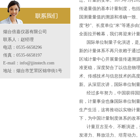
迁、计量的变革。1875年5月
传递量值的基本计量制度，包括
国测量量值的溯源和准确一致、
度“秒”、长度单位“米”等逐
烟台倍嘉仪器有限公司
全面拉开帷幕，我们将迎来计
联系人：赵经理
国际单位制量子化演进，是人
电话：0535-6658296
新的计量体系不再只依赖于通
传真：0535-6658197
区域计量中心开展量值传递溯
E-mail：info@jjinstech.com
准更稳，深度契合了以信息物
地址：烟台市芝罘区锦华街1号
术、传感技术与信息技术的高度
新。从深层次讲，国际单位制
经过多年努力，中国获得国际
前，计量事业也像国际单位制量
生产生活，这将推动以实物计
下，为中国计量制度体系的改
计量亘古至今、不断演进，变
发潜力、释放活力、培育动力