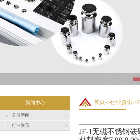
首页
->行业资讯->
新闻中心
公司新闻
行业资讯
JF-1无磁不锈钢砝码