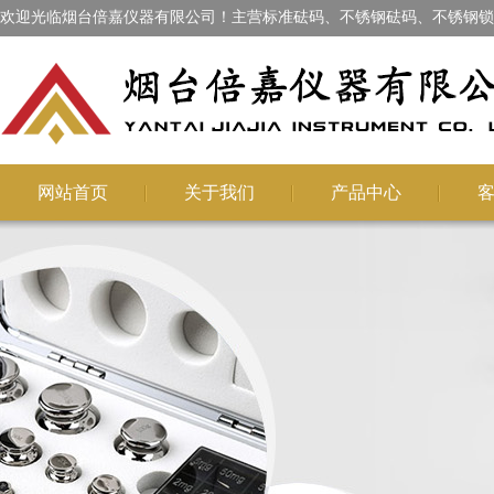
欢迎光临烟台倍嘉仪器有限公司！主营标准砝码、不锈钢砝码、不锈钢锁
网站首页
关于我们
产品中心