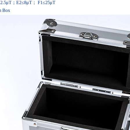
≤
2.5
μ
T
；
E2
≤
8
μ
T
；
F1
≤
25
μ
T
m Box