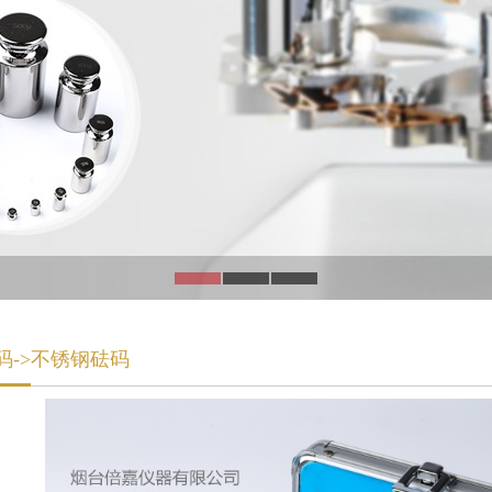
码->不锈钢砝码