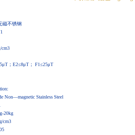
无磁不锈钢
F1
g/cm
3
.5
μ
T
；
E2
≤
8
μ
T
；
F1
≤
25
μ
T
tion:
de Non—magnetic Stainless Steel
1
mg-20kg
g/cm
3
05