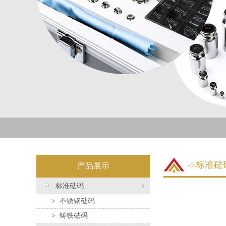
->标准砝
产品展示
标准砝码
>
不锈钢砝码
>
铸铁砝码