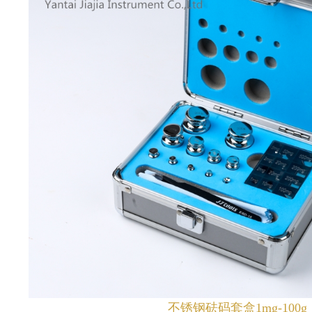
1
2
3
不锈钢砝码套盒1mg-100g