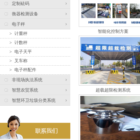
定制砝码
衡器检测设备
电子秤
智能化控制方案
>
计重秤
>
计数秤
>
电子天平
>
叉车称
>
电子秤配件
非现场执法系统
智慧农贸系统
超载超限检测系统
智慧环卫垃圾分类系统