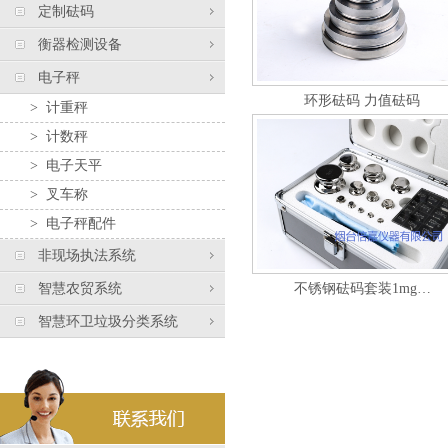
定制砝码
衡器检测设备
电子秤
环形砝码 力值砝码
>
计重秤
>
计数秤
>
电子天平
>
叉车称
>
电子秤配件
非现场执法系统
智慧农贸系统
不锈钢砝码套装1mg…
智慧环卫垃圾分类系统